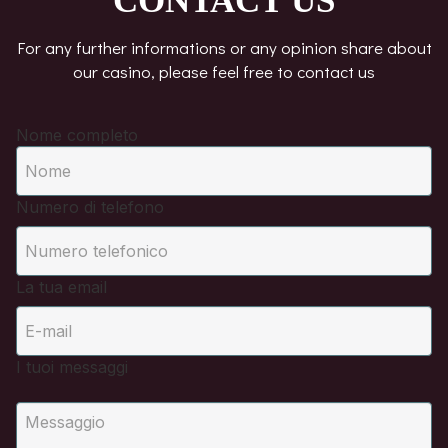
CONTACT US
For any further informations or any opinion share about
our casino, please feel free to contact us
Nome completo
Numero di telefono
La tua email
I tuoi messaggi