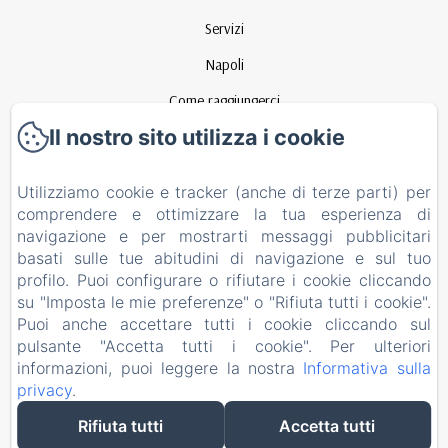
Servizi
Napoli
Come raggiungerci
Il nostro sito utilizza i cookie
Contatto
Informativa Privacy
Utilizziamo cookie e tracker (anche di terze parti) per
Note legali
comprendere e ottimizzare la tua esperienza di
navigazione e per mostrarti messaggi pubblicitari
Informazioni sui cookie
basati sulle tue abitudini di navigazione e sul tuo
EN
FR
ES
IT
profilo. Puoi configurare o rifiutare i cookie cliccando
su "Imposta le mie preferenze" o "Rifiuta tutti i cookie".
Puoi anche accettare tutti i cookie cliccando sul
Funziona con Amenitiz
pulsante "Accetta tutti i cookie". Per ulteriori
informazioni, puoi leggere la nostra
Informativa sulla
privacy
.
Rifiuta tutti
Accetta tutti