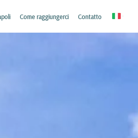
poli
Come raggiungerci
Contatto