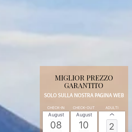
MIGLIOR PREZZO
GARANTITO
SOLO SULLA NOSTRA PAGINA WEB
CHECK-IN
CHECK-OUT
ADULTI
August
August
08
10