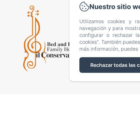
Nuestro sitio w
Via S
Utilizamos cookies y r
navegación y para mostra
Inicio
configurar o rechazar l
Contac
cookies". También puedes 
más información, puedes 
Rechazar todas las 