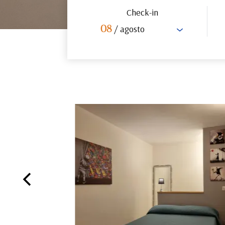
Check-in
/ agosto
08