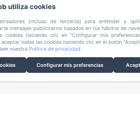
eb utiliza cookies
. Pietro a Maiella, 7, Napoli
Teléfono: +393932175674 / +3933960539
info@bbilconservatorio.it
astreadores (incluso de terceros) para entender y opti
rte mensajes publicitarios basados en tus hábitos de naveg
Alojamientos
Desayuno
Servicios
Nápoles
Cómo Encon
as cookies haciendo clic en "Configurar mis preferencia
to
Política de privacidad
Información legal
Información sobre
aceptar todas las cookies haciendo clic en el botón "Acepta
leer nuestra
Política de privacidad
.
EN
FR
ES
IT
cookies
Configurar mis preferencias
Acept
Desarrollado con Amenitiz