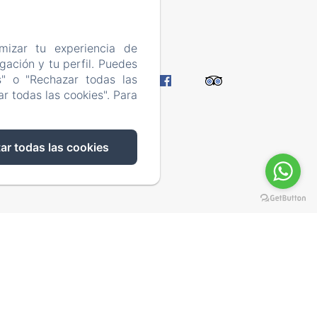
53
mizar tu experiencia de
ación y tu perfil. Puedes
trarnos
s" o "Rechazar todas las
 cookies
r todas las cookies". Para
ar todas las cookies